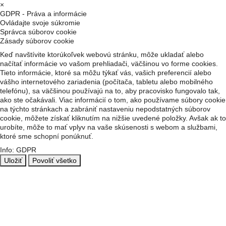
×
GDPR - Práva a informácie
Ovládajte svoje súkromie
Správca súborov cookie
Zásady súborov cookie
Keď navštívite ktorúkoľvek webovú stránku, môže ukladať alebo
načítať informácie vo vašom prehliadači, väčšinou vo forme cookies.
Tieto informácie, ktoré sa môžu týkať vás, vašich preferencií alebo
vášho internetového zariadenia (počítača, tabletu alebo mobilného
telefónu), sa väčšinou používajú na to, aby pracovisko fungovalo tak,
ako ste očakávali. Viac informácií o tom, ako používame súbory cookie
na týchto stránkach a zabrániť nastaveniu nepodstatných súborov
cookie, môžete získať kliknutím na nižšie uvedené položky. Avšak ak to
urobíte, môže to mať vplyv na vaše skúsenosti s webom a službami,
ktoré sme schopní ponúknuť.
Info: GDPR
Uložiť
Povoliť všetko