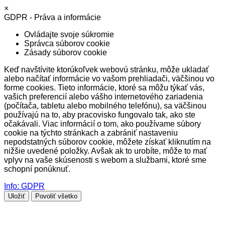
×
GDPR - Práva a informácie
Ovládajte svoje súkromie
Správca súborov cookie
Zásady súborov cookie
Keď navštívite ktorúkoľvek webovú stránku, môže ukladať
alebo načítať informácie vo vašom prehliadači, väčšinou vo
forme cookies. Tieto informácie, ktoré sa môžu týkať vás,
vašich preferencií alebo vášho internetového zariadenia
(počítača, tabletu alebo mobilného telefónu), sa väčšinou
používajú na to, aby pracovisko fungovalo tak, ako ste
očakávali. Viac informácií o tom, ako používame súbory
cookie na týchto stránkach a zabrániť nastaveniu
nepodstatných súborov cookie, môžete získať kliknutím na
nižšie uvedené položky. Avšak ak to urobíte, môže to mať
vplyv na vaše skúsenosti s webom a službami, ktoré sme
schopní ponúknuť.
Info: GDPR
Uložiť
Povoliť všetko