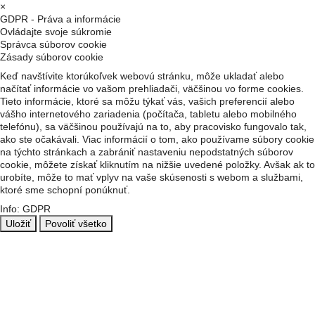
×
GDPR - Práva a informácie
Ovládajte svoje súkromie
Správca súborov cookie
Zásady súborov cookie
Keď navštívite ktorúkoľvek webovú stránku, môže ukladať alebo
načítať informácie vo vašom prehliadači, väčšinou vo forme cookies.
Tieto informácie, ktoré sa môžu týkať vás, vašich preferencií alebo
vášho internetového zariadenia (počítača, tabletu alebo mobilného
telefónu), sa väčšinou používajú na to, aby pracovisko fungovalo tak,
ako ste očakávali. Viac informácií o tom, ako používame súbory cookie
na týchto stránkach a zabrániť nastaveniu nepodstatných súborov
cookie, môžete získať kliknutím na nižšie uvedené položky. Avšak ak to
urobíte, môže to mať vplyv na vaše skúsenosti s webom a službami,
ktoré sme schopní ponúknuť.
Info: GDPR
Uložiť
Povoliť všetko