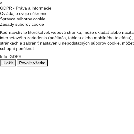
×
GDPR - Práva a informácie
Ovládajte svoje súkromie
Správca súborov cookie
Zásady súborov cookie
Keď navštívite ktorúkoľvek webovú stránku, môže ukladať alebo načítať
internetového zariadenia (počítača, tabletu alebo mobilného telefónu),
stránkach a zabrániť nastaveniu nepodstatných súborov cookie, môžete
schopní ponúknuť.
Info: GDPR
Uložiť
Povoliť všetko