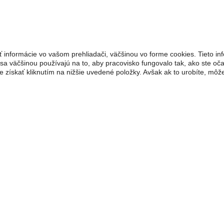
 informácie vo vašom prehliadači, väčšinou vo forme cookies. Tieto inf
 sa väčšinou používajú na to, aby pracovisko fungovalo tak, ako ste oč
 získať kliknutím na nižšie uvedené položky. Avšak ak to urobíte, mô