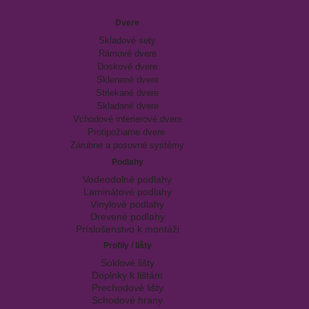
Dvere
Skladové sety
Rámové dvere
Doskové dvere
Sklenené dvere
Striekané dvere
Skladané dvere
Vchodové interierové dvere
Protipožiarne dvere
Zárubne a posuvné systémy
Podlahy
Vodeodolné podlahy
Laminátové podlahy
Vinylové podlahy
Drevené podlahy
Príslušenstvo k montáži
Profily / lišty
Soklové lišty
Doplnky k lištám
Prechodové lišty
Schodové hrany