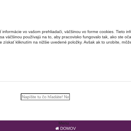
 informácie vo vašom prehliadači, väčšinou vo forme cookies. Tieto inf
 sa väčšinou používajú na to, aby pracovisko fungovalo tak, ako ste oč
 získať kliknutím na nižšie uvedené položky. Avšak ak to urobíte, mô
Menu
DOMOV