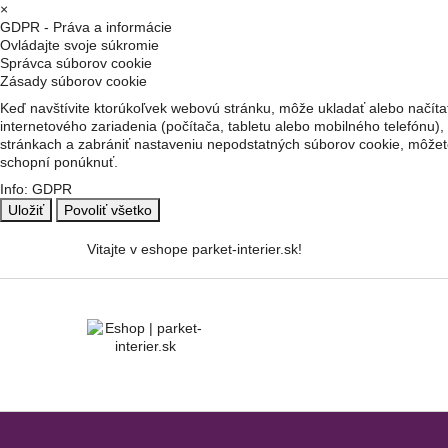
×
GDPR - Práva a informácie
Ovládajte svoje súkromie
Správca súborov cookie
Zásady súborov cookie
Keď navštívite ktorúkoľvek webovú stránku, môže ukladať alebo načítať
internetového zariadenia (počítača, tabletu alebo mobilného telefónu),
stránkach a zabrániť nastaveniu nepodstatných súborov cookie, môžete
schopní ponúknuť.
Info: GDPR
Uložiť
Povoliť všetko
Vitajte v eshope parket-interier.sk!