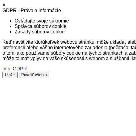
×
GDPR - Práva a informácie
Ovládajte svoje súkromie
Správca súborov cookie
Zásady súborov cookie
Keď navštívite ktorúkoľvek webovú stránku, môže ukladať alebo
preferencií alebo vášho internetového zariadenia (počítača, ta
o tom, ako používame súbory cookie na týchto stránkach a zab
môže to mať vplyv na vaše skúsenosti s webom a službami, k
Info: GDPR
Uložiť
Povoliť všetko