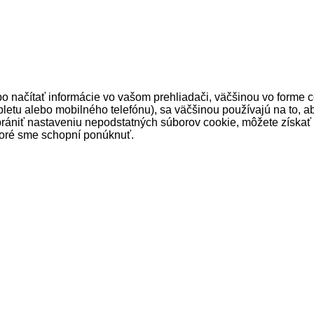
 načítať informácie vo vašom prehliadači, väčšinou vo forme co
bletu alebo mobilného telefónu), sa väčšinou používajú na to, ab
rániť nastaveniu nepodstatných súborov cookie, môžete získať k
toré sme schopní ponúknuť.