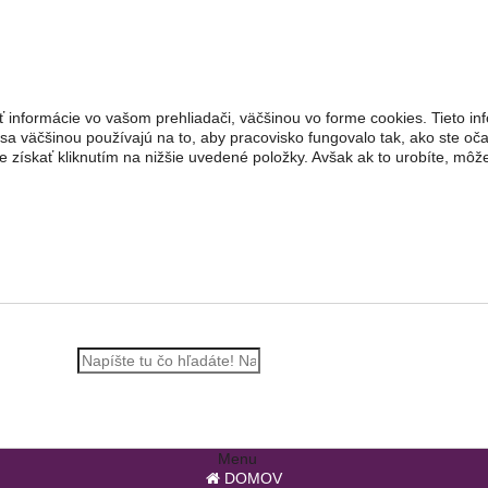
 informácie vo vašom prehliadači, väčšinou vo forme cookies. Tieto inf
 sa väčšinou používajú na to, aby pracovisko fungovalo tak, ako ste oč
 získať kliknutím na nižšie uvedené položky. Avšak ak to urobíte, mô
Menu
DOMOV