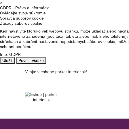
×
GDPR - Práva a informácie
Ovládajte svoje súkromie
Správca súborov cookie
Zásady súborov cookie
Keď navštívite ktorúkoľvek webovú stránku, môže ukladať alebo načítať
internetového zariadenia (počítača, tabletu alebo mobilného telefónu),
stránkach a zabrániť nastaveniu nepodstatných súborov cookie, môžete
schopní ponúknuť.
Info: GDPR
Uložiť
Povoliť všetko
Vitajte v eshope parket-interier.sk!