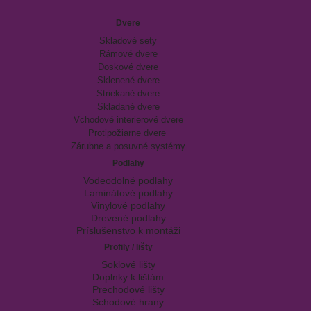
Dvere
Skladové sety
Rámové dvere
Doskové dvere
Sklenené dvere
Striekané dvere
Skladané dvere
Vchodové interierové dvere
Protipožiarne dvere
Zárubne a posuvné systémy
Podlahy
Vodeodolné podlahy
Laminátové podlahy
Vinylové podlahy
Drevené podlahy
Príslušenstvo k montáži
Profily / lišty
Soklové lišty
Doplnky k lištám
Prechodové lišty
Schodové hrany