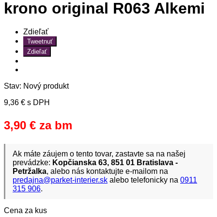
krono original R063 Alkemi
Zdieľať
Tweetnuť
Zdieľať
Stav:
Nový produkt
9,36 €
s DPH
3,90 €
za bm
Ak máte záujem o tento tovar, zastavte sa na našej
prevádzke:
Kopčianska 63, 851 01 Bratislava -
Petržalka
, alebo nás kontaktujte e-mailom na
predajna@parket-interier.sk
alebo telefonicky na
0911
315 906
.
Cena za kus