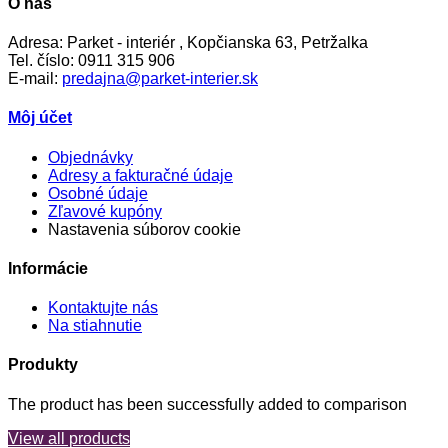
O nás
Adresa:
Parket - interiér , Kopčianska 63, Petržalka
Tel. číslo:
0911 315 906
E-mail:
predajna@parket-interier.sk
Môj účet
Objednávky
Adresy a fakturačné údaje
Osobné údaje
Zľavové kupóny
Nastavenia súborov cookie
Informácie
Kontaktujte nás
Na stiahnutie
Produkty
The product has been successfully added to comparison
View all products