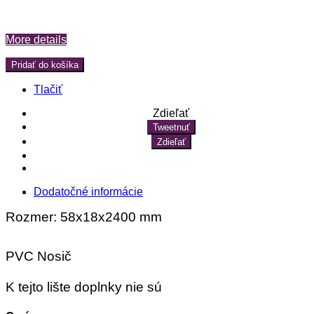
More details
Pridať do košíka
Tlačiť
Zdieľať
Tweetnuť
Zdieľať
Dodatočné informácie
Rozmer: 58x18x2400 mm
PVC Nosič
K tejto lište doplnky nie sú