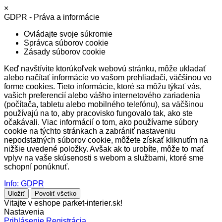
×
GDPR - Práva a informácie
Ovládajte svoje súkromie
Správca súborov cookie
Zásady súborov cookie
Keď navštívite ktorúkoľvek webovú stránku, môže ukladať
alebo načítať informácie vo vašom prehliadači, väčšinou vo
forme cookies. Tieto informácie, ktoré sa môžu týkať vás,
vašich preferencií alebo vášho internetového zariadenia
(počítača, tabletu alebo mobilného telefónu), sa väčšinou
používajú na to, aby pracovisko fungovalo tak, ako ste
očakávali. Viac informácií o tom, ako používame súbory
cookie na týchto stránkach a zabrániť nastaveniu
nepodstatných súborov cookie, môžete získať kliknutím na
nižšie uvedené položky. Avšak ak to urobíte, môže to mať
vplyv na vaše skúsenosti s webom a službami, ktoré sme
schopní ponúknuť.
Info: GDPR
Uložiť
Povoliť všetko
Vitajte v eshope parket-interier.sk!
Nastavenia
Prihlásenie
Registrácia