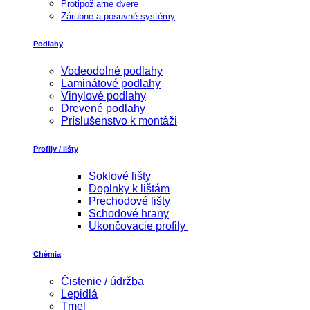
Protipožiarne dvere
Zárubne a posuvné systémy
Podlahy
Vodeodolné podlahy
Laminátové podlahy
Vinylové podlahy
Drevené podlahy
Príslušenstvo k montáži
Profily / lišty
Soklové lišty
Doplnky k lištám
Prechodové lišty
Schodové hrany
Ukončovacie profily
Chémia
Čistenie / údržba
Lepidlá
Tmel