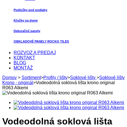
Podložky pod podlahy
Kľučky na dvere
Dekoračné panely
OBKLADOVÉ PANELY ROCKO TILES
ROZVOZ A PREDAJ
KONTAKT
BLOG
MONTÁŽ
Domov
>
Sortiment
>
Profily / lišty
>
Soklové lišty
>
Soklové lišty
Krono - originál
>
Vodeodolná soklová lišta krono original
R063 Alkemi
Vodeodolná soklová lišta