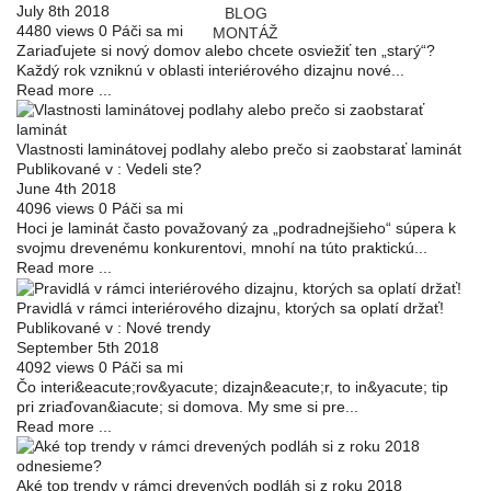
July 8th 2018
BLOG
4480
views
0
Páči sa mi
MONTÁŽ
Zariaďujete si nový domov alebo chcete osviežiť ten „starý“?
Každý rok vzniknú v oblasti interiérového dizajnu nové...
Read more ...
Vlastnosti laminátovej podlahy alebo prečo si zaobstarať laminát
Publikované v :
Vedeli ste?
June 4th 2018
4096
views
0
Páči sa mi
Hoci je laminát často považovaný za „podradnejšieho“ súpera k
svojmu drevenému konkurentovi, mnohí na túto praktickú...
Read more ...
Pravidlá v rámci interiérového dizajnu, ktorých sa oplatí držať!
Publikované v :
Nové trendy
September 5th 2018
4092
views
0
Páči sa mi
Čo interi&eacute;rov&yacute; dizajn&eacute;r, to in&yacute; tip
pri zriaďovan&iacute; si domova. My sme si pre...
Read more ...
Aké top trendy v rámci drevených podláh si z roku 2018