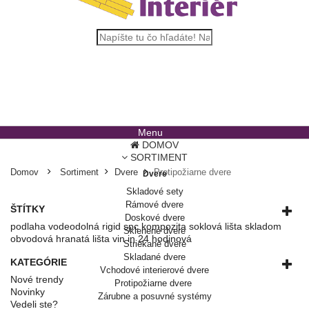
Menu
DOMOV
SORTIMENT
Domov
Sortiment
Dvere
Protipožiarne dvere
Dvere
Skladové sety
Rámové dvere
ŠTÍTKY
Doskové dvere
podlaha
vodeodolná
rigid
spc
kompozita
soklová lišta skladom
Sklenené dvere
obvodová
hranatá lišta
vin in
24 hodinová
Striekané dvere
Skladané dvere
KATEGÓRIE
Vchodové interierové dvere
Nové trendy
Protipožiarne dvere
Novinky
Zárubne a posuvné systémy
Vedeli ste?