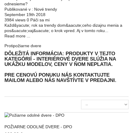
odnesieme?
Publikované v :
Nové trendy
September 19th 2018
3984
views
0
Páči sa mi
Každ&yacute; rok sa trendy dom&aacute;ceho dizajnu menia a
pos&uacute;vaj&uacute; o krok vpred. Aj v tomto roku...
Read more ...
Protipožiarne dvere
DÔLEŽITÁ INFORMÁCIA: PRODUKTY V TEJTO
KATEGÓRIÍ - INTERIÉROVÉ DVERE SLÚŽIA NA
UKÁŽKU MODELOV, CENY V ŇOM NEPLATIA.
PRE CENOVÚ PONUKU NÁS KONTAKTUJTE
MAILOM ALEBO NÁS NAVŠTÍVTE V PREDAJNI.
POŽIARNE ODOLNÉ DVERE - DPO