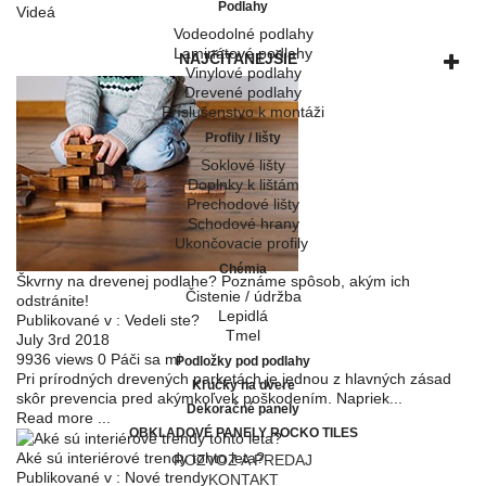
Podlahy
Videá
Vodeodolné podlahy
Laminátové podlahy
NAJČÍTANEJŠIE
Vinylové podlahy
Drevené podlahy
Príslušenstvo k montáži
Profily / lišty
Soklové lišty
Doplnky k lištám
Prechodové lišty
Schodové hrany
Ukončovacie profily
Chémia
Škvrny na drevenej podlahe? Poznáme spôsob, akým ich
Čistenie / údržba
odstránite!
Lepidlá
Publikované v :
Vedeli ste?
Tmel
July 3rd 2018
9936
views
0
Páči sa mi
Podložky pod podlahy
Pri prírodných drevených parketách je jednou z hlavných zásad
Kľučky na dvere
skôr prevencia pred akýmkoľvek poškodením. Napriek...
Dekoračné panely
Read more ...
OBKLADOVÉ PANELY ROCKO TILES
Aké sú interiérové trendy tohto leta?
ROZVOZ A PREDAJ
Publikované v :
Nové trendy
KONTAKT