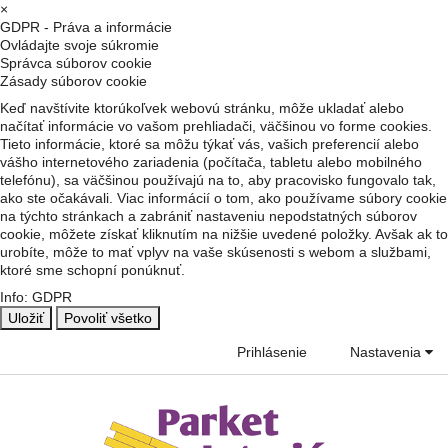
×
GDPR - Práva a informácie
Ovládajte svoje súkromie
Správca súborov cookie
Zásady súborov cookie
Keď navštívite ktorúkoľvek webovú stránku, môže ukladať alebo
načítať informácie vo vašom prehliadači, väčšinou vo forme cookies.
Tieto informácie, ktoré sa môžu týkať vás, vašich preferencií alebo
vášho internetového zariadenia (počítača, tabletu alebo mobilného
telefónu), sa väčšinou používajú na to, aby pracovisko fungovalo tak,
ako ste očakávali. Viac informácií o tom, ako používame súbory cookie
na týchto stránkach a zabrániť nastaveniu nepodstatných súborov
cookie, môžete získať kliknutím na nižšie uvedené položky. Avšak ak to
urobíte, môže to mať vplyv na vaše skúsenosti s webom a službami,
ktoré sme schopní ponúknuť.
Info: GDPR
Uložiť
Povoliť všetko
Prihlásenie
Nastavenia