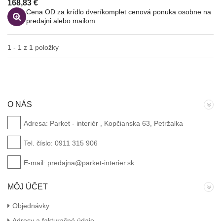
168,83 €
Cena OD za krídlo dveríkomplet cenová ponuka osobne na
predajni alebo mailom
Náhľad
1 - 1 z 1 položky
O NÁS
Adresa:
Parket - interiér , Kopčianska 63, Petržalka
Tel. číslo:
0911 315 906
E-mail:
predajna@parket-interier.sk
MÔJ ÚČET
Objednávky
Adresy a fakturačné údaje