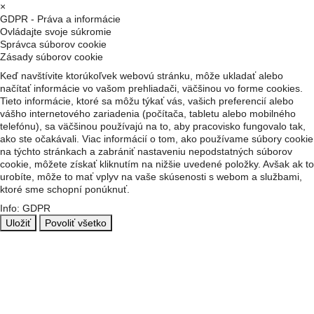
×
GDPR - Práva a informácie
Ovládajte svoje súkromie
Správca súborov cookie
Zásady súborov cookie
Keď navštívite ktorúkoľvek webovú stránku, môže ukladať alebo
načítať informácie vo vašom prehliadači, väčšinou vo forme cookies.
Tieto informácie, ktoré sa môžu týkať vás, vašich preferencií alebo
vášho internetového zariadenia (počítača, tabletu alebo mobilného
telefónu), sa väčšinou používajú na to, aby pracovisko fungovalo tak,
ako ste očakávali. Viac informácií o tom, ako používame súbory cookie
na týchto stránkach a zabrániť nastaveniu nepodstatných súborov
cookie, môžete získať kliknutím na nižšie uvedené položky. Avšak ak to
urobíte, môže to mať vplyv na vaše skúsenosti s webom a službami,
ktoré sme schopní ponúknuť.
Info: GDPR
Uložiť
Povoliť všetko