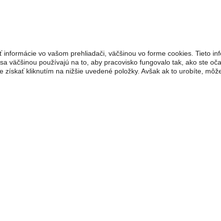
 informácie vo vašom prehliadači, väčšinou vo forme cookies. Tieto inf
 sa väčšinou používajú na to, aby pracovisko fungovalo tak, ako ste oč
 získať kliknutím na nižšie uvedené položky. Avšak ak to urobíte, mô