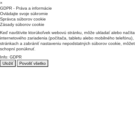
×
GDPR - Práva a informácie
Ovládajte svoje súkromie
Správca súborov cookie
Zásady súborov cookie
Keď navštívite ktorúkoľvek webovú stránku, môže ukladať alebo načítať
internetového zariadenia (počítača, tabletu alebo mobilného telefónu),
stránkach a zabrániť nastaveniu nepodstatných súborov cookie, môžete
schopní ponúknuť.
Info: GDPR
Uložiť
Povoliť všetko