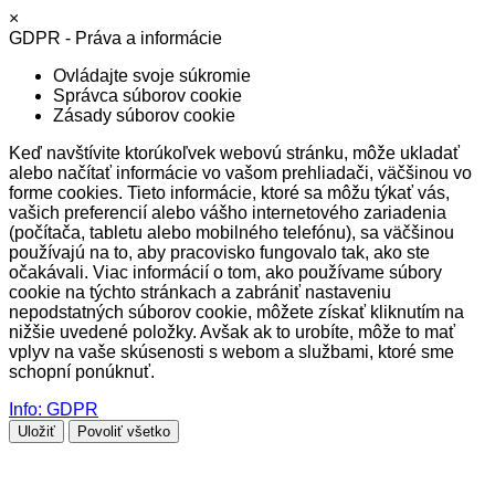
×
GDPR - Práva a informácie
Ovládajte svoje súkromie
Správca súborov cookie
Zásady súborov cookie
Keď navštívite ktorúkoľvek webovú stránku, môže ukladať
alebo načítať informácie vo vašom prehliadači, väčšinou vo
forme cookies. Tieto informácie, ktoré sa môžu týkať vás,
vašich preferencií alebo vášho internetového zariadenia
(počítača, tabletu alebo mobilného telefónu), sa väčšinou
používajú na to, aby pracovisko fungovalo tak, ako ste
očakávali. Viac informácií o tom, ako používame súbory
cookie na týchto stránkach a zabrániť nastaveniu
nepodstatných súborov cookie, môžete získať kliknutím na
nižšie uvedené položky. Avšak ak to urobíte, môže to mať
vplyv na vaše skúsenosti s webom a službami, ktoré sme
schopní ponúknuť.
Info: GDPR
Uložiť
Povoliť všetko