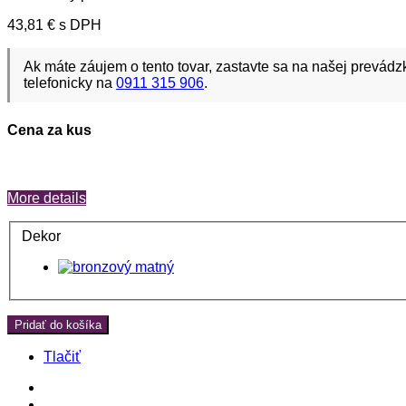
43,81 €
s DPH
Ak máte záujem o tento tovar, zastavte sa na našej prevádz
telefonicky na
0911 315 906
.
Cena za kus
More details
Dekor
Pridať do košíka
Tlačiť