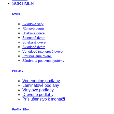
SORTIMENT
Dvere
Skladové sety
Rámové dvere
Doskové dvere
Sklenené dvere
Striekané dvere
Skladané dvere
Vchodové interierové dvere
Protipožiarne dvere
Zárubne a posuvné systémy
Podlahy
Vodeodolné podlahy
Laminátové podlahy
Vinylové podlahy
Drevené podlahy
Príslušenstvo k montáži
Profily / lišty