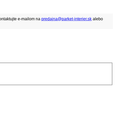
kontaktujte e-mailom na
predajna@parket-interier.sk
alebo