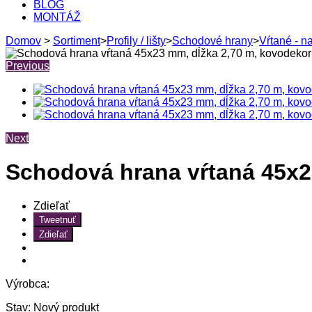
BLOG
MONTÁŽ
Domov
>
Sortiment
>
Profily / lišty
>
Schodové hrany
>
Vŕtané - n
Previous
Next
Schodová hrana vŕtaná 45x2
Zdieľať
Tweetnuť
Zdieľať
Výrobca:
Stav:
Nový produkt