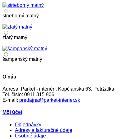
strieborný matný
zlatý matný
šampanský matný
O nás
Adresa:
Parket - interiér , Kopčianska 63, Petržalka
Tel. číslo:
0911 315 906
E-mail:
predajna@parket-interier.sk
Môj účet
Objednávky
Adresy a fakturačné údaje
Osobné údaje