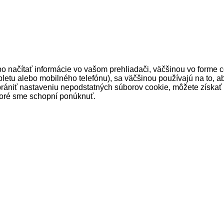
 načítať informácie vo vašom prehliadači, väčšinou vo forme co
bletu alebo mobilného telefónu), sa väčšinou používajú na to, ab
rániť nastaveniu nepodstatných súborov cookie, môžete získať k
toré sme schopní ponúknuť.