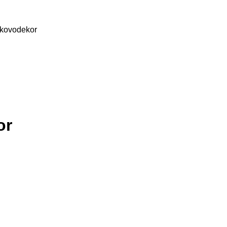
 kovodekor
or