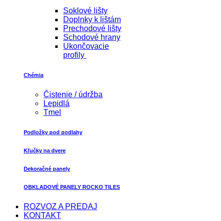
Soklové lišty
Doplnky k lištám
Prechodové lišty
Schodové hrany
Ukončovacie
profily
Chémia
Čistenie / údržba
Lepidlá
Tmel
Podložky pod podlahy
Kľučky na dvere
Dekoračné panely
OBKLADOVÉ PANELY ROCKO TILES
ROZVOZ A PREDAJ
KONTAKT