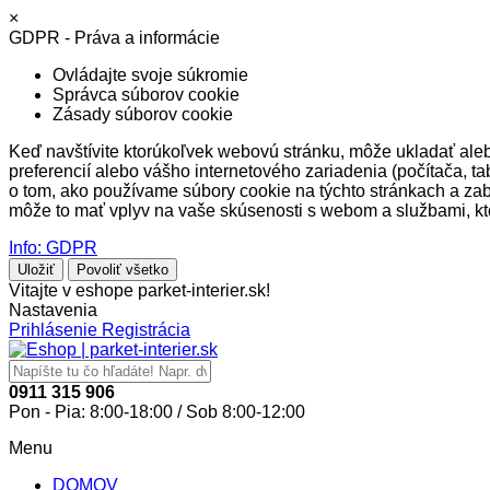
×
GDPR - Práva a informácie
Ovládajte svoje súkromie
Správca súborov cookie
Zásady súborov cookie
Keď navštívite ktorúkoľvek webovú stránku, môže ukladať alebo
preferencií alebo vášho internetového zariadenia (počítača, ta
o tom, ako používame súbory cookie na týchto stránkach a zab
môže to mať vplyv na vaše skúsenosti s webom a službami, k
Info: GDPR
Uložiť
Povoliť všetko
Vitajte v eshope parket-interier.sk!
Nastavenia
Prihlásenie
Registrácia
0911 315 906
Pon - Pia: 8:00-18:00 / Sob 8:00-12:00
Menu
DOMOV