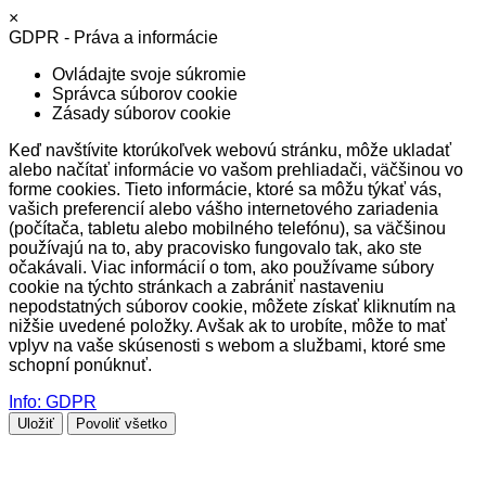
×
GDPR - Práva a informácie
Ovládajte svoje súkromie
Správca súborov cookie
Zásady súborov cookie
Keď navštívite ktorúkoľvek webovú stránku, môže ukladať
alebo načítať informácie vo vašom prehliadači, väčšinou vo
forme cookies. Tieto informácie, ktoré sa môžu týkať vás,
vašich preferencií alebo vášho internetového zariadenia
(počítača, tabletu alebo mobilného telefónu), sa väčšinou
používajú na to, aby pracovisko fungovalo tak, ako ste
očakávali. Viac informácií o tom, ako používame súbory
cookie na týchto stránkach a zabrániť nastaveniu
nepodstatných súborov cookie, môžete získať kliknutím na
nižšie uvedené položky. Avšak ak to urobíte, môže to mať
vplyv na vaše skúsenosti s webom a službami, ktoré sme
schopní ponúknuť.
Info: GDPR
Uložiť
Povoliť všetko