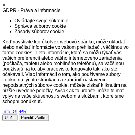
×
GDPR - Práva a informácie
Ovládajte svoje súkromie
Správca súborov cookie
Zásady súborov cookie
Keď navštívite ktorúkoľvek webovú stránku, môže ukladať
alebo načítať informácie vo vašom prehliadači, väčšinou vo
forme cookies. Tieto informácie, ktoré sa môžu týkať vás,
vašich preferencií alebo vášho internetového zariadenia
(počítača, tabletu alebo mobilného telefónu), sa väčšinou
používajú na to, aby pracovisko fungovalo tak, ako ste
očakávali. Viac informácií o tom, ako používame súbory
cookie na týchto stránkach a zabrániť nastaveniu
nepodstatných súborov cookie, môžete získať kliknutím na
nižšie uvedené položky. Avšak ak to urobíte, môže to mať
vplyv na vaše skúsenosti s webom a službami, ktoré sme
schopní ponúknuť.
Info: GDPR
Uložiť
Povoliť všetko