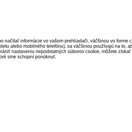
 načítať informácie vo vašom prehliadači, väčšinou vo forme co
bletu alebo mobilného telefónu), sa väčšinou používajú na to, ab
rániť nastaveniu nepodstatných súborov cookie, môžete získať k
toré sme schopní ponúknuť.