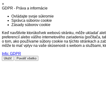
×
GDPR - Práva a informácie
Ovládajte svoje súkromie
Správca súborov cookie
Zásady súborov cookie
Keď navštívite ktorúkoľvek webovú stránku, môže ukladať alebo
preferencií alebo vášho internetového zariadenia (počítača, ta
o tom, ako používame súbory cookie na týchto stránkach a zab
môže to mať vplyv na vaše skúsenosti s webom a službami, k
Info: GDPR
Uložiť
Povoliť všetko