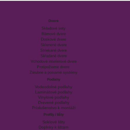
Dvere
Skladové sety
Rámové dvere
Doskové dvere
Sklenené dvere
Striekané dvere
Skladané dvere
Vchodové interierové dvere
Protipožiarne dvere
Zárubne a posuvné systémy
Podlahy
Vodeodolné podlahy
Laminátové podlahy
Vinylové podlahy
Drevené podlahy
Príslušenstvo k montáži
Profily / lišty
Soklové lišty
Doplnky k lištám