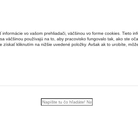
 informácie vo vašom prehliadači, väčšinou vo forme cookies. Tieto inf
 sa väčšinou používajú na to, aby pracovisko fungovalo tak, ako ste oč
 získať kliknutím na nižšie uvedené položky. Avšak ak to urobíte, mô